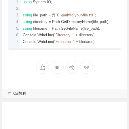
using
System
.
IO
;
string
 file_path 
=
@
"C:\path\to\your\file.txt"
;
string
 directory 
=
Path
.
GetDirectoryName
(
file_path
);
string
 filename 
=
Path
.
GetFileName
(
file_path
);
Console
.
WriteLine
(
"Directory: "
+
 directory
);
Console
.
WriteLine
(
"Filename: "
+
 filename
);
C#教程