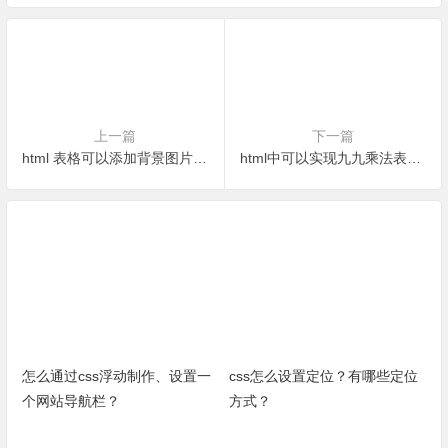
上一篇
下一篇
html 表格可以添加背景图片吗？如何编写实现代码？
html中可以实现九九乘法表效果吗？怎么编写代码？
怎么通过css浮动制作、设置一
css怎么设置定位？有哪些定位
个网站导航栏？
方式？