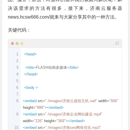
决该需求的方法有很多，接下来，济南云服务器
news.hcsw666.com/就来与大家分享其中的一种方法。
关键代码：
<head>
<title>
FLASH动画多媒体
</title>
</head>
<body
>
<embed
src
=
"./images/济南云虚拟主机.swf"
width
=
"666"
height
=
"999"
></embed>
<embed
src
=
"./images/济南企业网站建设.mp4"
width
=
"226"
height
=
"369"
></embed>
<embed
src
=
"./images/济南seo网络优化.mp3"