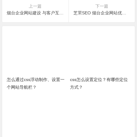
上一篇
下一篇
烟台企业网站建设 与客户互动更利于seo网络优化
芝罘SEO 烟台企业网站优化让网站推广更省钱
怎么通过css浮动制作、设置一
css怎么设置定位？有哪些定位
个网站导航栏？
方式？