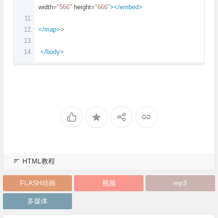
width
=
"566"
height
=
"666"
></embed>
</map>
>
</body>
HTML教程
FLASH动画
视频
mp3
多媒体