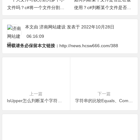
文件吗？c#将一个文件分割为
使用？c#判断某个文件是否被
多个小文件小方法
占用方法（完整源代码）
本文由
济南网站建设
发表于 2022年10月28日
06:16:09
转载请务必保留本文链接：
http://news.hcsw666.com/388
上一篇
下一篇
IsUpper怎么判断某个字符是大写或小写字母？-c#编程小实例
字符串的比较Equals、Compare、CompareTo-c#编程小实例