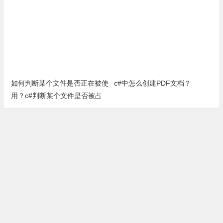
（完整源代码）
个小文件小方法
如何判断某个文件是否正在被使
c#中怎么创建PDF文档？
用？c#判断某个文件是否被占
用方法（完整源代码）