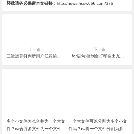
转载请务必保留本文链接：
http://news.hcsw666.com/376
上一篇
下一篇
三运运算符判断用户任意输入两个整数的大小关系-c#编程小实例
for语句:控制台打印输出九九乘法表-c#编程小实例
多个小文件怎么合并为一个大文
一个大文件可以分割为多个小文
件？c#合并多文件为一个文件
件吗？c#将一个文件分割为多