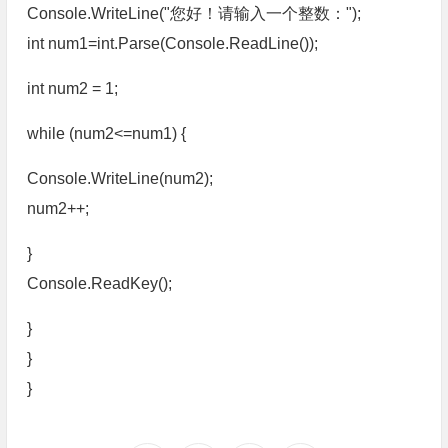
Console.WriteLine("您好！请输入一个整数：");
int num1=int.Parse(Console.ReadLine());
int num2 = 1;
while (num2<=num1) {
Console.WriteLine(num2);
num2++;
}
Console.ReadKey();
}
}
}