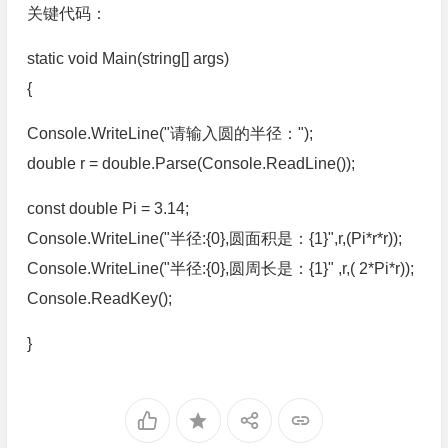
关键代码：
static void Main(string[] args)
{
Console.WriteLine("请输入圆的半径：");
double r = double.Parse(Console.ReadLine());
const double Pi = 3.14;
Console.WriteLine("半径:{0},圆面积是：{1}",r,(Pi*r*r));
Console.WriteLine("半径:{0},圆周长是：{1}" ,r,( 2*Pi*r));
Console.ReadKey();
}