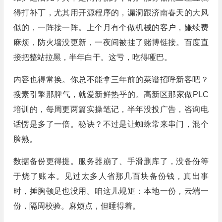
得打补丁，尤其用开源程序的，漏洞跟济南春天的大风
似的，一阵接一阵。上个月有个做机械的客户，嫌续费
麻烦，防火墙没更新，一夜间被挂了赌博链接。百度直
接把整站拉黑，半年白干。这亏，吃得哑巴。
内容也得常换。你总不能拿三年前的菜谱招呼新客吧？
搜素引擎那脾气，就爱新鲜热乎的。高新区那家做PLC
培训的，每周更两篇实操笔记，半年没投广告，咨询电
话愣是多了一倍。秘诀？不过是让蜘蛛常来串门，混个
脸熟。
数据备份更得提。服务器崩了、手滑删库了，没备份等
于烧了账本。见过太多人省那几百块备份钱，真出事
时，捶胸顿足也没用。咱这儿规矩：本地一份，云端一
份，隔周校验。麻烦点，但睡得着。