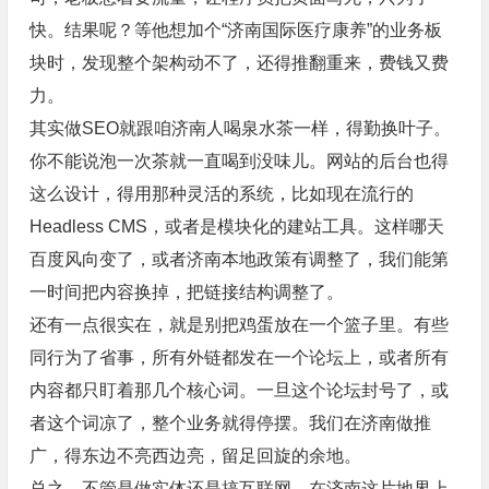
快。结果呢？等他想加个“济南国际医疗康养”的业务板
块时，发现整个架构动不了，还得推翻重来，费钱又费
力。
其实做SEO就跟咱济南人喝泉水茶一样，得勤换叶子。
你不能说泡一次茶就一直喝到没味儿。网站的后台也得
这么设计，得用那种灵活的系统，比如现在流行的
Headless CMS，或者是模块化的建站工具。这样哪天
百度风向变了，或者济南本地政策有调整了，我们能第
一时间把内容换掉，把链接结构调整了。
还有一点很实在，就是别把鸡蛋放在一个篮子里。有些
同行为了省事，所有外链都发在一个论坛上，或者所有
内容都只盯着那几个核心词。一旦这个论坛封号了，或
者这个词凉了，整个业务就得停摆。我们在济南做推
广，得东边不亮西边亮，留足回旋的余地。
总之，不管是做实体还是搞互联网，在济南这片地界上