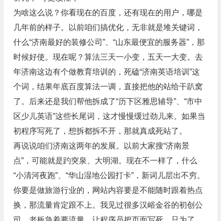
为啥这么说？你看现在的百度，还有现在的用户，哪是
几年前的样子。以前咱们搞优化，无非就是堆关键词，
什么“济南最好的装修公司”、“山东最便宜的服务器”，那
时候好使。现在呢？算法三天一小变，五天一大变。去
年济南这边有个做教育培训的，死磕“济南英语培训”这
个词，结果年底百度算法一调，直接把他的站给干趴窝
了。后来还是我们帮他拆成了“历下区雅思辅导”、“市中
区少儿英语”这些长尾词，这才慢慢缓过劲儿来。如果当
初程序写死了，想拆都拆不开，那就真成死站了。
再说说咱们济南这两年的发展。以前大家搜“济南景
点”，可能就是趵突泉、大明湖。现在不一样了，什么
“小清河夜跑”、“华山湿地公园打卡”，新词儿层出不穷。
你要是做旅游行业的，网站内容要是不能随时跟着热点
换，那流量肯定跟不上。我见过很多汉峪金谷的初创公
司，老板急着要流量，让程序员把页面写死，只为了