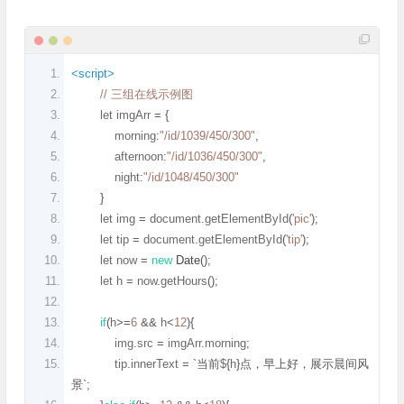
<script>
// 三组在线示例图
        let imgArr 
=
{
            morning
:
"/id/1039/450/300"
,
            afternoon
:
"/id/1036/450/300"
,
            night
:
"/id/1048/450/300"
}
        let img 
=
 document
.
getElementById
(
'pic'
);
        let tip 
=
 document
.
getElementById
(
'tip'
);
        let now 
=
new
Date
();
        let h 
=
 now
.
getHours
();
if
(
h
>=
6
&&
 h
<
12
){
            img
.
src 
=
 imgArr
.
morning
;
            tip
.
innerText 
=
`当前
$
{
h
}点，早上好，展示晨间风
景`;