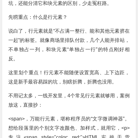
坑，还能分清它和块元素的区别，少走冤枉路。
先唠重点：什么是行元素？
说白了，行元素就是“不占满一整行、能和其他元素挤在
一起”的标签。就像商场里排队付款，几个人能并排站，
不单独占一列，和块元素“单独占一行”的特点刚好相
反。
这里划个重点！行元素不能随便设置宽高、上下边距，
这是新手最容易踩的坑，别瞎折腾，折腾也没用。
不用记太多，一线开发里，4个常见行元素就够用，案例
放这，直接抄：
<span>，万能行元素，堪称程序员的“文字微调神器”。
想给段落里的个别文字改颜色、加样式，就用它，<p>
专注<span style="color: red;">HTML实操干货