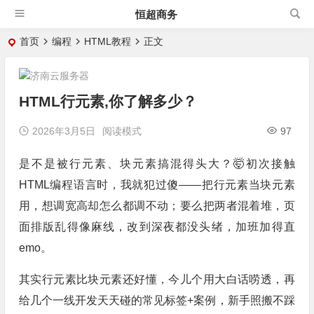
恒超商务
首页
编程
HTML教程
正文
HTML行元素,你了解多少？
2026年3月5日
阅读模式
97
是不是被行元素、块元素搞混得头大？🤯初次接触
HTML编程语言时，我就犯过傻——把行元素当块元素
用，想调宽高却怎么都调不动；要么把两者混着堆，页
面排版乱得像麻线，改到深夜都没头绪，加班加得直
emo。
其实行元素比块元素还好懂，今儿个用大白话唠透，再
给几个一线开发天天碰的常见标签+案例，新手照搬不踩