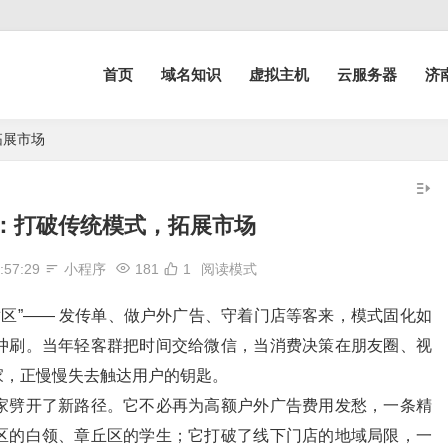
首页
域名知识
虚拟主机
云服务器
济
拓展市场
：打破传统模式，拓展市场
:57:29
小程序
181
1
阅读模式
适区”—— 发传单、做户外广告、守着门店等客来，模式固化如
冲刷。当年轻客群把时间交给微信，当消费决策在朋友圈、视
家，正慢慢失去触达用户的钥匙。
家劈开了新路径。它不必再为高额户外广告费用发愁，一条精
区的白领、章丘区的学生；它打破了线下门店的地域局限，一