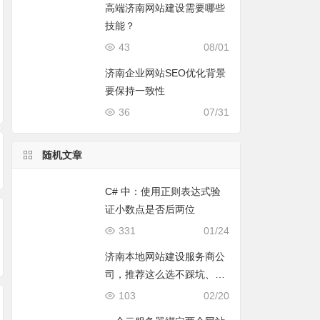
高端济南网站建设需要哪些
技能？
43
08/01
济南企业网站SEO优化背景
济南微信营销的双刃
微信小程序可以在电
小程序是什么意思
要保持一致性
剑：微信小程序
脑端打开吗？怎么打
济南公司建设小程
36
07/31
开？
有什么用？
随机文章
C# 中：使用正则表达式验
证小数点是否后两位
331
01/24
济南本地网站建设服务商公
司，推荐这么选不踩坑、更
省心
103
02/20