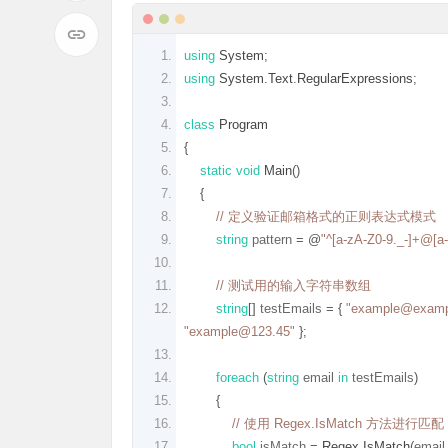
using
System
;
using
System
.
Text
.
RegularExpressions
;
class
Program
{
static
void
Main
()
{
// 定义验证邮箱格式的正则表达式模式
string
 pattern 
=
@
"^[a-zA-Z0-9._-]+@[a-
// 测试用的输入字符串数组
string
[]
 testEmails 
=
{
"example@examp
"example@123.45"
};
foreach
(
string
 email 
in
 testEmails
)
{
// 使用 Regex.IsMatch 方法进行匹配
bool
 isMatch 
=
Regex
.
IsMatch
(
email