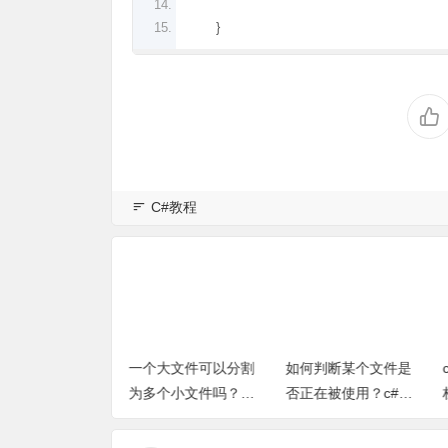
}
C#教程
小文件怎么合并
一个大文件可以分割
如何判断某个文件是
个大文件？c#合
为多个小文件吗？c#
否正在被使用？c#判
文件为一个文件
将一个文件分割为多
断某个文件是否被占
整源代码）
个小文件小方法
用方法（完整源代