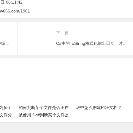
5日
06:11:42
csw666.com/1961
下一篇
如何精准捕捉程序的运行时间?-c#编程小实例
C#中的ToString格式化输出日期、时间：解锁日期显示的无限可能
为多个
如何判断某个文件是否正在
c#中怎么创建PDF文档？
个文件分
被使用？c#判断某个文件是
法
否被占用方法（完整源代
码）