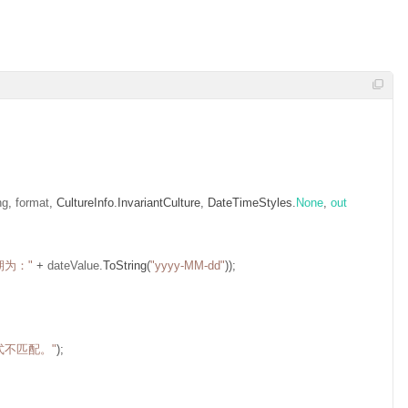
ng
,
 format
,
CultureInfo
.
InvariantCulture
,
DateTimeStyles
.
None
,
out
期为："
+
 dateValue
.
ToString
(
"yyyy-MM-dd"
));
式不匹配。"
);