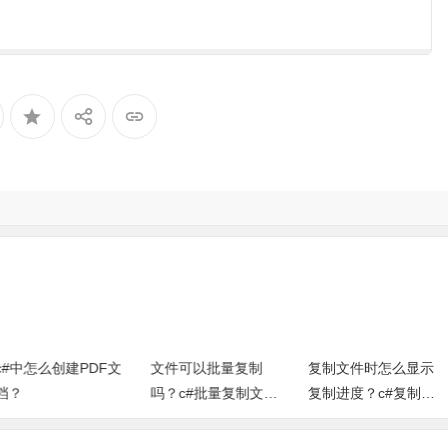
c#中怎么创建PDF文
文件可以批量复制
复制文件时怎么显示
档？
吗？c#批量复制文件
复制进度？c#复制文
显示进度条示例代码
件时显示复制进度源
（控制台程序）
代码