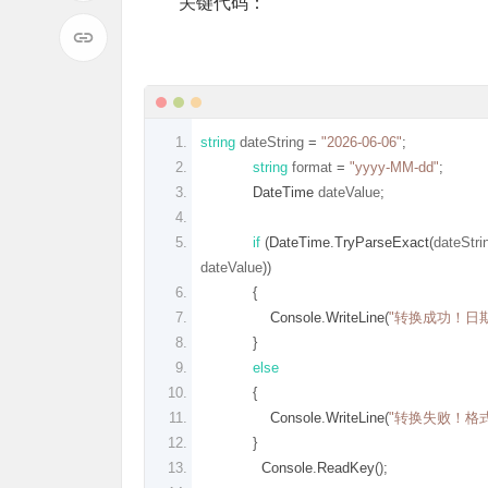
关键代码：
string
 dateString 
=
"2026-06-06"
;
string
 format 
=
"yyyy-MM-dd"
;
DateTime
 dateValue
;
if
(
DateTime
.
TryParseExact
(
dateStri
dateValue
))
{
Console
.
WriteLine
(
"转换成功！日
}
else
{
Console
.
WriteLine
(
"转换失败！格
}
Console
.
ReadKey
();