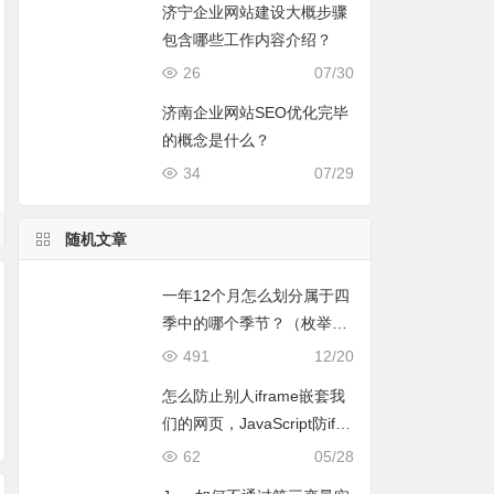
济宁企业网站建设大概步骤
包含哪些工作内容介绍？
26
07/30
济南企业网站SEO优化完毕
的概念是什么？
34
07/29
随机文章
一年12个月怎么划分属于四
季中的哪个季节？（枚举en
um简单应用）-c#编程小实
491
12/20
例
怎么防止别人iframe嵌套我
文件名称可以批量更
文件及目录的名字可
c#如何编写代码实
们的网页，JavaScript防ifra
改吗？c#实现文件批
以修改吗？c#修改文
修改文件属性？
me嵌套方法
62
05/28
量更名方法（完整源
件及目录名字完整源
代码）
代码