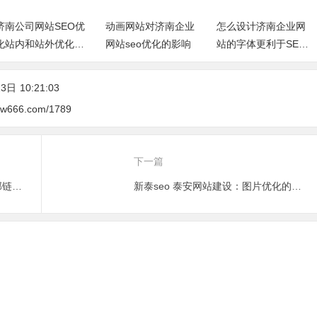
济南公司网站SEO优
动画网站对济南企业
怎么设计济南企业网
化站内和站外优化哪
网站seo优化的影响
站的字体更利于SEO
个更重要？
优化推广？
13日
10:21:03
csw666.com/1789
下一篇
泰山seo 泰安网站建设：网站内部链接优化的精妙之道
新泰seo 泰安网站建设：图片优化的视觉魔法秘籍