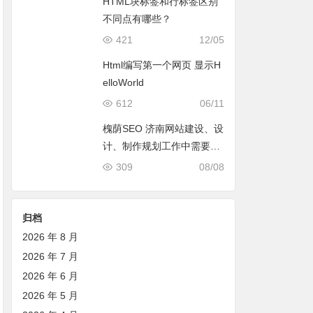
HTML块标签和行标签区别
不同点有哪些？
421
12/05
Html编写第一个网页 显示H
elloWorld
612
06/11
槐荫SEO 济南网站建设、设
计、制作规划工作中需要注
意的几个要点
309
08/08
归档
2026 年 8 月
2026 年 7 月
2026 年 6 月
2026 年 5 月