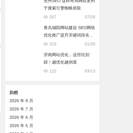
兖州SEO 这样布局网站更利
于搜索引擎蜘蛛抓取
267
07/28
青岛城阳网站建设 SEO网络
优化推广提升关键词排名3
个小建议
323
01/30
济南网站优化，这些坑别
踩！越优化越倒退
122
03/13
归档
2026 年 8 月
2026 年 7 月
2026 年 6 月
2026 年 5 月