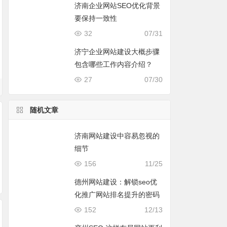
济南企业网站SEO优化背景
要保持一致性
32
07/31
济宁企业网站建设大概步骤
包含哪些工作内容介绍？
27
07/30
随机文章
济南网站建设中容易忽视的
细节
156
11/25
称可以批量更
文件及目录的名字可
c#如何编写代码实现
c#
#实现文件批
以修改吗？c#修改文
修改文件属性？
件？
德州网站建设：解锁seo优
方法（完整源
件及目录名字完整源
化推广网站排名提升的密码
代码
152
12/13