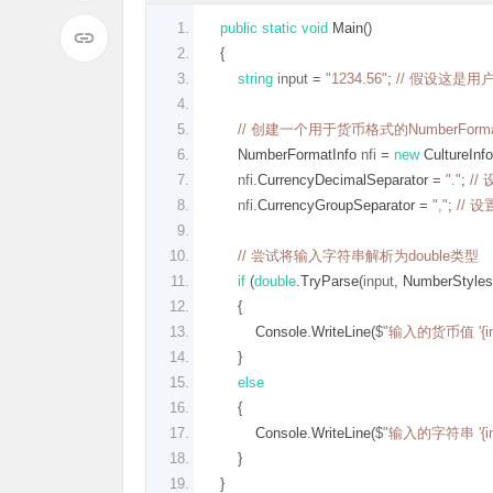
public
static
void
Main
()
{
string
 input 
=
"1234.56"
;
// 假设这是
// 创建一个用于货币格式的NumberForma
NumberFormatInfo
 nfi 
=
new
CultureInfo
        nfi
.
CurrencyDecimalSeparator
=
"."
;
/
        nfi
.
CurrencyGroupSeparator
=
","
;
//
// 尝试将输入字符串解析为double类型
if
(
double
.
TryParse
(
input
,
NumberStyles
{
Console
.
WriteLine
(
$
"输入的货币值 '{i
}
else
{
Console
.
WriteLine
(
$
"输入的字符串 '{
}
}