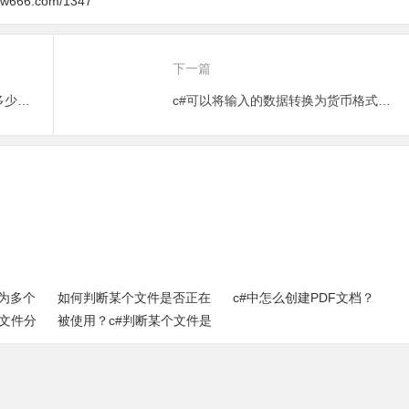
下一篇
c#如何获取某个字符串中的含有多少个汉字？
c#可以将输入的数据转换为货币格式吗？如何编写代码
为多个
如何判断某个文件是否正在
c#中怎么创建PDF文档？
个文件分
被使用？c#判断某个文件是
法
否被占用方法（完整源代
码）