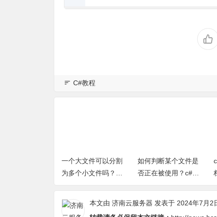
C#教程
合并
一个大文件可以分割
如何判断某个文件是
c#中怎么创
c#合
为多个小文件吗？c#
否正在被使用？c#判
档？
文件
将一个文件分割为多
断某个文件是否被占
个小文件小方法
用方法（完整源代
本文由
济南云服务器
发表于 2024年7月2
码）
转载请务必保留本文链接：
http://news.h