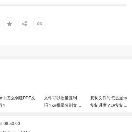
建PDF文
文件可以批量复制
复制文件时怎么显示
文件名
吗？c#批量复制文件
复制进度？c#复制文
改吗？c
显示进度条示例代码
件时显示复制进度源
量更名
（控制台程序）
代码
代码）
日
08:50:00
csw666.com/1347