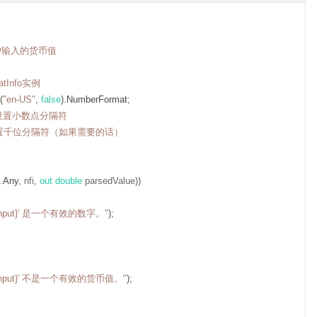
用户输入的货币值
tInfo实例
(
"en-US"
,
false
).
NumberFormat
;
/ 设置小数点分隔符
 设置千位分隔符（如果需要的话）
.
Any
,
 nfi
,
out
double
 parsedValue
))
nput}' 是一个有效的数字。"
);
input}' 不是一个有效的货币值。"
);