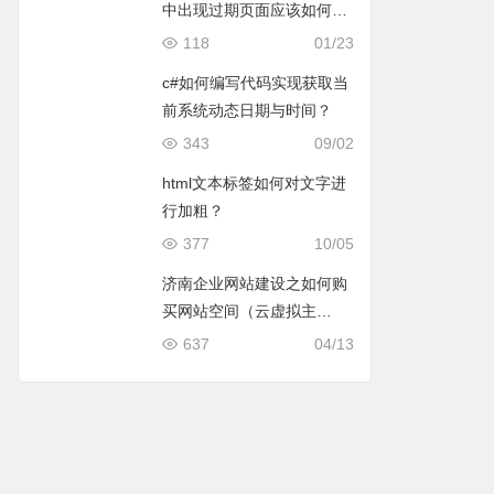
中出现过期页面应该如何处
理呢？
118
01/23
c#如何编写代码实现获取当
前系统动态日期与时间？
343
09/02
html文本标签如何对文字进
行加粗？
377
10/05
济南企业网站建设之如何购
买网站空间（云虚拟主
机）？
637
04/13